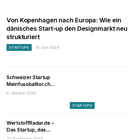
Von Kopenhagen nach Europa: Wie ein
dänisches Start-up den Designmarkt neu
strukturiert
STARTUPS
12. Juni 2026
Schweizer Startup
Meinfussballtor.ch
liefert Tore in die
6. Oktober 2025
Superleague und
expandiert nach Europa
STARTUPS
WertstoffRadar.de –
Das Startup, das
Entsorgen, Recyceln
22. September 2025