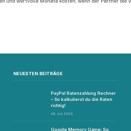
men und wertvolle Monate kosten, wenn der Partner die
NEUESTEN BEITRÄGE
PayPal Ratenzahlung Rechner
– So kalkulierst du die Raten
richtig!
28. Juli 2026
Google Memory Game: So