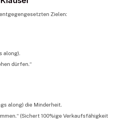
Klausel
 entgegengesetzten Zielen:
s along).
ehen dürfen.“
gs along) die Minderheit.
ommen.“ (Sichert 100%ige Verkaufsfähigkeit