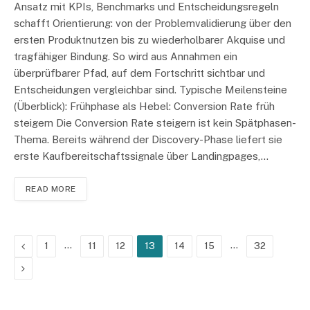
Ansatz mit KPIs, Benchmarks und Entscheidungsregeln
schafft Orientierung: von der Problemvalidierung über den
ersten Produktnutzen bis zu wiederholbarer Akquise und
tragfähiger Bindung. So wird aus Annahmen ein
überprüfbarer Pfad, auf dem Fortschritt sichtbar und
Entscheidungen vergleichbar sind. Typische Meilensteine
(Überblick): Frühphase als Hebel: Conversion Rate früh
steigern Die Conversion Rate steigern ist kein Spätphasen-
Thema. Bereits während der Discovery-Phase liefert sie
erste Kaufbereitschaftssignale über Landingpages,…
READ MORE
Previous
…
…
1
11
12
13
14
15
32
Next